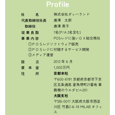
Profile
株式会社ダッハランド
社 名
唐澤 太郎
代表取締役社長
唐澤 真子
取締役
7名(P/A 2名含む)
従 業 員 数
POSレジに強いＤＸ総合商社
事 業 内 容
①ＰＯＳレジソフトウェア販売
②ＰＯＳレジに付随するサービス開発
③メディア運営
2012 年 6 月
設 立
1,000万円
資 本 金
京都本社
住 所
〒600-8191 京都府京都市下京
区五条通高 倉角堺町21番地 事
務機のウエダビル201
大阪支社
〒555-0011 大阪府大阪市西淀
川区 竹島2-6-18 MILAB オフィ
ス